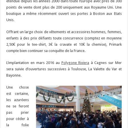
étendue depuis les années 2000 dans toute l’Europe avec près de 300
points de vente dont plus de 200 uniquement aux Royaume Uni. Une
boutique a même récemment ouvert ses portes à Boston aux Etats
Unis.
Offrant un large choix de vêtements et accessoires hommes, femmes,
enfants à des prix défiants toute concurrence (comptez en moyenne
2,50€ pour le tee-shirt, 3€ la cravate et 10€ la chemise), Primark
compte bien continuer sa conquête de la France.
L’implantation en mars 2016 au
Polygone Riviera
à Cagnes sur Mer
sera suivie d’ouvertures successives à Toulouse, La Valette du Var et
Bayonne.
Une chose
est certaine,
les azuréens
ne se feront
pas prier
pour céder à
la folie