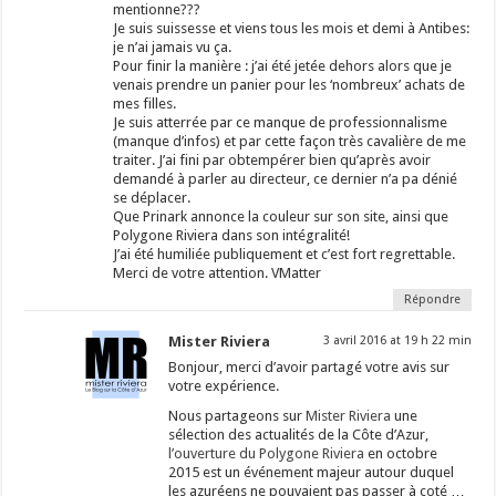
mentionne???
Je suis suissesse et viens tous les mois et demi à Antibes:
je n’ai jamais vu ça.
Pour finir la manière : j’ai été jetée dehors alors que je
venais prendre un panier pour les ‘nombreux’ achats de
mes filles.
Je suis atterrée par ce manque de professionnalisme
(manque d’infos) et par cette façon très cavalière de me
traiter. J’ai fini par obtempérer bien qu’après avoir
demandé à parler au directeur, ce dernier n’a pa dénié
se déplacer.
Que Prinark annonce la couleur sur son site, ainsi que
Polygone Riviera dans son intégralité!
J’ai été humiliée publiquement et c’est fort regrettable.
Merci de votre attention. VMatter
Répondre
Mister Riviera
3 avril 2016 at 19 h 22 min
Bonjour, merci d’avoir partagé votre avis sur
votre expérience.
Nous partageons sur
Mister Riviera
une
sélection des actualités de la Côte d’Azur,
l’ouverture du Polygone Riviera
en octobre
2015 est un événement majeur autour duquel
les azuréens ne pouvaient pas passer à coté …