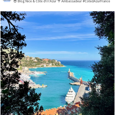
😎 Blog Nice & Côte d\\\'Azur 🌴 Ambassadeur #CotedAzurFrance