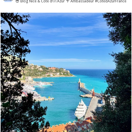
😎 Blog Nice & Côte d\\\'Azur 🌴 Ambassadeur #CotedAzurFrance