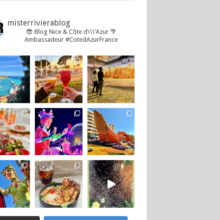
misterrivierablog
😎 Blog Nice & Côte d\\\'Azur 🌴
Ambassadeur #CotedAzurFrance