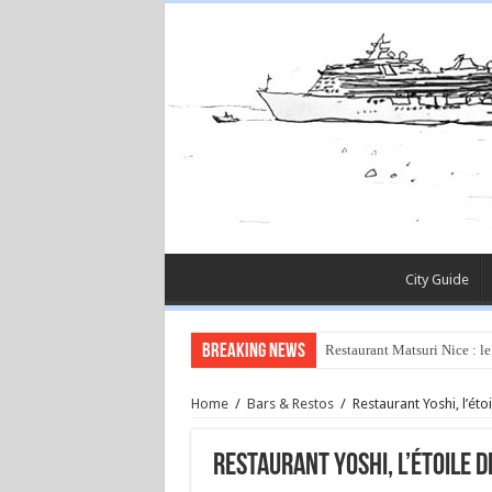
City Guide
Breaking News
Rüya à Cannes : le restaura
Home
/
Bars & Restos
/
Restaurant Yoshi, l’ét
Restaurant Yoshi, l’étoile 