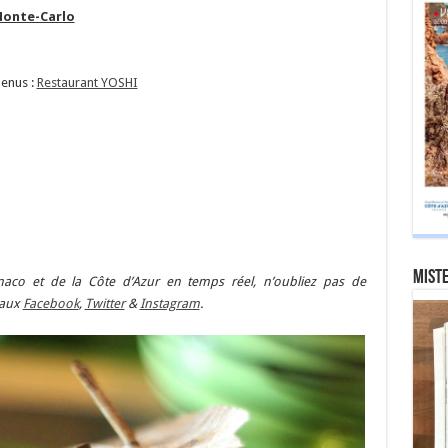
Monte-Carlo
menus :
Restaurant YOSHI
Miste
aco et de la Côte d’Azur en temps réel, n’oubliez pas de
iaux
Facebook
,
Twitter
&
Instagram
.