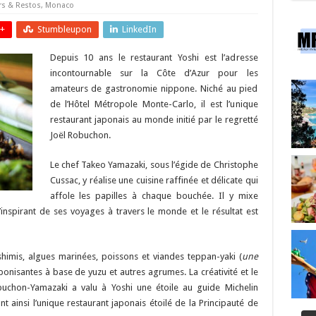
rs & Restos
,
Monaco
+
Stumbleupon
LinkedIn
Depuis 10 ans le restaurant Yoshi est l’adresse
incontournable sur la Côte d’Azur pour les
amateurs de gastronomie nippone. Niché au pied
de l’Hôtel Métropole Monte-Carlo, il est l’unique
restaurant japonais au monde initié par le regretté
Joël Robuchon.
Le chef Takeo Yamazaki, sous l’égide de Christophe
Cussac, y réalise une cuisine raffinée et délicate qui
affole les papilles à chaque bouchée. Il y mixe
inspirant de ses voyages à travers le monde et le résultat est
shimis, algues marinées, poissons et viandes teppan-yaki (
une
ponisantes à base de yuzu et autres agrumes. La créativité et le
chon-Yamazaki a valu à Yoshi une étoile au guide Michelin
ainsi l’unique restaurant japonais étoilé de la Principauté de