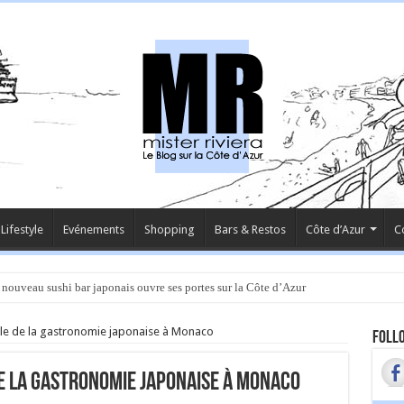
Lifestyle
Evénements
Shopping
Bars & Restos
Côte d’Azur
C
nt éphémère de l’Hôtel Carlton pour un voyage culinaire unique
oile de la gastronomie japonaise à Monaco
Follo
de la gastronomie japonaise à Monaco