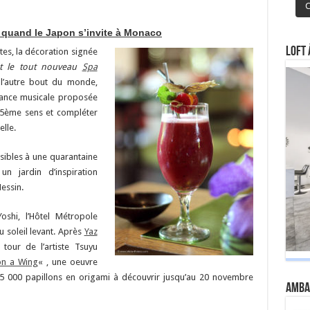
C
 quand le Japon s’invite à Monaco
Loft 
tes, la décoration signée
nt le tout nouveau
Spa
’autre bout du monde,
iance musicale proposée
e 5ème sens et compléter
lle.
ssibles à une quarantaine
un jardin d’inspiration
essin.
oshi, l’Hôtel Métropole
 soleil levant. Après
Yaz
u tour de l’artiste Tsuyu
on a Wing
« , une oeuvre
 000 papillons en origami à découvrir jusqu’au 20 novembre
Amba