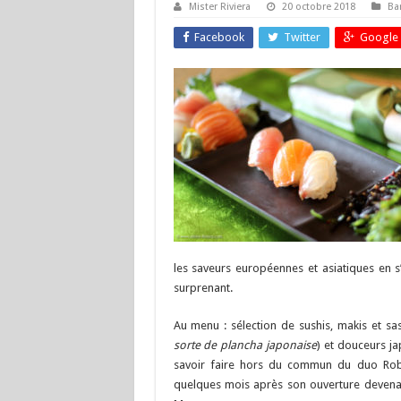
Mister Riviera
20 octobre 2018
Ba
Facebook
Twitter
Google 
les saveurs européennes et asiatiques en s’
surprenant.
Au menu : sélection de sushis, makis et sa
sorte de plancha japonaise
) et douceurs ja
savoir faire hors du commun du duo Robu
quelques mois après son ouverture devenant 