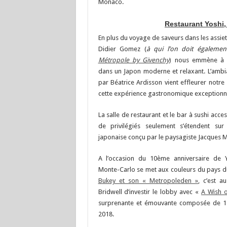
Monaco.
Restaurant Yoshi,
E
n plus du voyage de saveurs dans les assiet
Didier Gomez (
à qui l’on doit égaleme
Métropole by Givenchy
)
nous emmène à l
dans un Japon moderne et relaxant. L’amb
par Béatrice Ardisson vient effleurer notr
cette expérience gastronomique exceptionne
La salle de restaurant et le bar à sushi acce
de privilégiés seulement s’étendent sur 
japonaise conçu par le paysagiste Jacques M
A l’occasion du 10ème anniversaire de Y
Monte-Carlo se met aux couleurs du pays du
Bukey et son « Metropoleden »
, c’est a
Bridwell d’investir le lobby avec «
A Wish 
surprenante et émouvante composée de 15
2018.