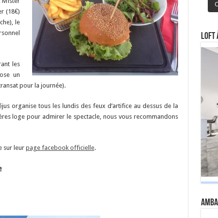
, Mister
C
er (18€)
he), le
rsonnel
Loft 
rant les
pose un
ransat pour la journée).
réjus organise tous les lundis des feux d’artifice au dessus de la
mières loge pour admirer le spectacle, nous vous recommandons
e sur leur
page facebook officielle
.
e
Amba