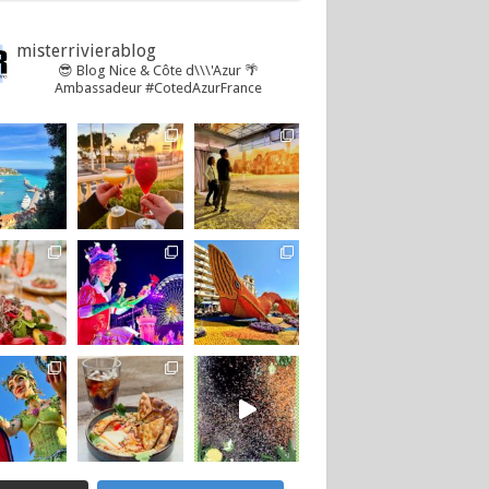
misterrivierablog
😎 Blog Nice & Côte d\\\'Azur 🌴
Ambassadeur #CotedAzurFrance