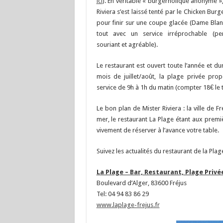
ici
). En véritable « burgerholique anonyme »
Riviera s’est laissé tenté par le Chicken Burg
pour finir sur une coupe glacée (Dame Blanc
tout avec un service irréprochable (pe
souriant et agréable).
Le restaurant est ouvert toute l’année et du
mois de juillet/août, la plage privée pro
service de 9h à 1h du matin (compter 18€ le t
Le bon plan de Mister Riviera : la ville de F
mer, le restaurant La Plage étant aux pre
vivement de réserver à l’avance votre table.
Suivez les actualités du restaurant de la Plag
La Plage – Bar, Restaurant, Plage Privé
Boulevard d’Alger, 83600 Fréjus
Tel: 04 94 83 86 29
www.laplage-frejus.fr