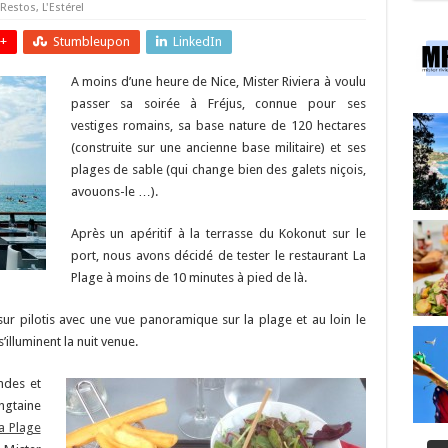
 Restos
,
L'Estérel
+
Stumbleupon
LinkedIn
A moins d’une heure de Nice, Mister Riviera à voulu
passer sa soirée à Fréjus, connue pour ses
vestiges romains, sa base nature de 120 hectares
(construite sur une ancienne base militaire) et ses
plages de sable (qui change bien des galets niçois,
avouons-le …).
Après un apéritif à la terrasse du Kokonut sur le
port, nous avons décidé de tester le restaurant La
Plage à moins de 10 minutes à pied de là.
ur pilotis avec une vue panoramique sur la plage et au loin le
illuminent la nuit venue.
ndes et
ngtaine
La Plage