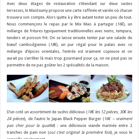
Avec deux étages de restauration s’étendant sur deux vastes
terrasses, le Maotsumy propose une carte raffinée et variée où chacun
trouvera son compte. Alors quitte à y être autant tester un peu de tout.
Nous commençons le repas par le Mix Mao à partager (
16€
), un
mélange de fritures typiquement traditionnelles avec nems, tempura,
tenders et poisson frit. On se laisse ensuite tenter par une salade de
bœuf cambodgienne (
18€
), un pur régal pour le palais avec ce
mélange d’épices orientales, l’entrée est vraiment copieuse et on
aurait pu s’arrêter là mais trop gourmand pour ça, on ne peut pas se
permettre de ne pas goûter les 2 spécialités de la maison.
D’un coté un assortiment de sushis délicieux (
18€ les 12 pièces, 30€ les
24 pièces
), de l’autre le Japan Black Pepper Burger (
16€ – vraiment
pas cher pour la qualité
) : une délicieuse viande marinée entre 2
tranches de pain noir (
oui c’est original la première fois
), je vous le