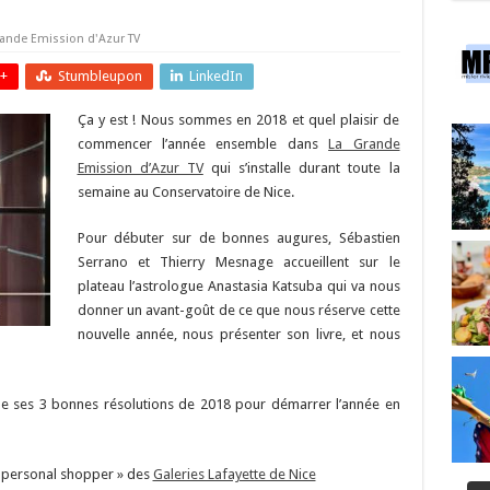
rande Emission d'Azur TV
+
Stumbleupon
LinkedIn
Ça y est ! Nous sommes en 2018 et quel plaisir de
commencer l’année ensemble dans
La Grande
Emission d’Azur TV
qui s’installe durant toute la
semaine au Conservatoire de Nice.
Pour débuter sur de bonnes augures, Sébastien
Serrano et Thierry Mesnage accueillent sur le
plateau l’astrologue Anastasia Katsuba qui va nous
donner un avant-goût de ce que nous réserve cette
nouvelle année, nous présenter son livre, et nous
 de ses 3 bonnes résolutions de 2018 pour démarrer l’année en
« personal shopper » des
Galeries Lafayette de Nice