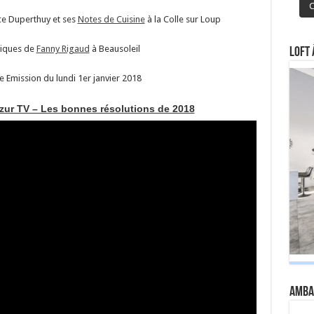
C
ce Duperthuy et ses
Notes de Cuisine
à la Colle sur Loup
tiques de
Fanny Rigaud
à Beausoleil
Loft 
 Emission du lundi 1er janvier 2018
zur TV – Les bonnes résolutions de 2018
Amba