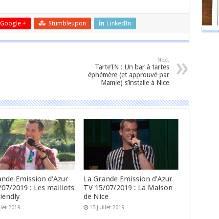
Google +
Stumbleupon
LinkedIn
Next
Tarte’IN : Un bar à tartes
éphémère (et approuvé par
Mamie) s’installe à Nice
ande Emission d’Azur
La Grande Emission d’Azur
07/2019 : Les maillots
TV 15/07/2019 : La Maison
iendly
de Nice
llet 2019
15 juillet 2019