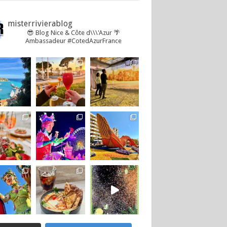
misterrivierablog
😎 Blog Nice & Côte d\\\'Azur 🌴
Ambassadeur #CotedAzurFrance