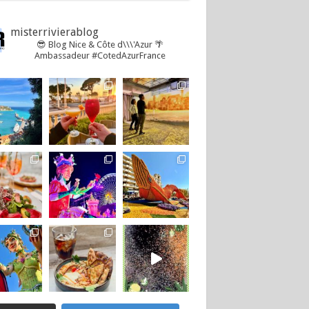
misterrivierablog
😎 Blog Nice & Côte d\\\'Azur 🌴
Ambassadeur #CotedAzurFrance