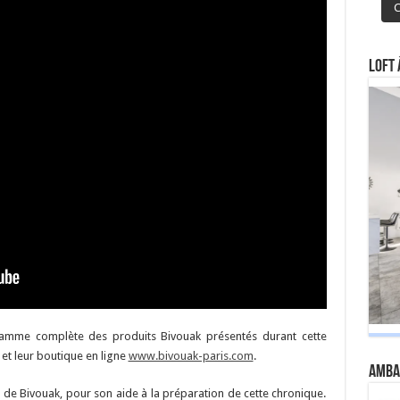
C
Loft 
gamme complète des produits Bivouak présentés durant cette
te et leur boutique en ligne
www.bivouak-paris.com
.
Amba
 de Bivouak, pour son aide à la préparation de cette chronique.