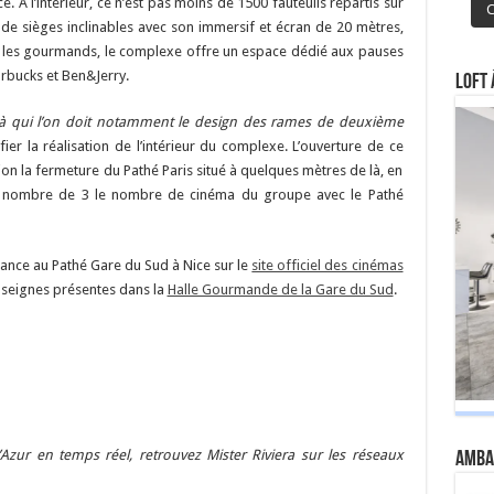
e. A l’intérieur, ce n’est pas moins de 1500 fauteuils répartis sur
C
de sièges inclinables avec son immersif et écran de 20 mètres,
r les gourmands, le complexe offre un espace dédié aux pauses
bucks et Ben&Jerry.
Loft 
à qui l’on doit notamment le design des rames de deuxième
nfier la réalisation de l’intérieur du complexe. L’ouverture de ce
 la fermeture du Pathé Paris situé à quelques mètres de là, en
u nombre de 3 le nombre de cinéma du groupe avec le Pathé
ance au Pathé Gare du Sud à Nice sur le
site officiel des cinémas
nseignes présentes dans la
Halle Gourmande de la Gare du Sud
.
Azur en temps réel, retrouvez Mister Riviera sur les réseaux
Amba