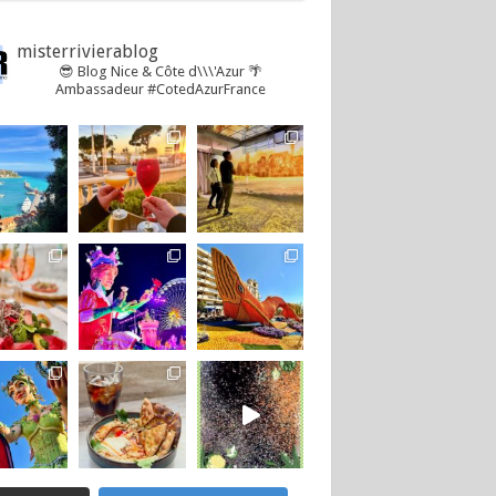
misterrivierablog
😎 Blog Nice & Côte d\\\'Azur 🌴
Ambassadeur #CotedAzurFrance