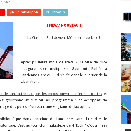
le
,
Nice
+
Stumbleupon
LinkedIn
[ NEW / NOUVEAU ]
La Gare du Sud devient Méditerranéo Nice !
– – – – – – – – – – – –
Après plusieurs mois de travaux, la Ville de Nice
inaugure son multiplexe Gaumont Pathé à
l’ancienne Gare du Sud située dans le quartier de la
Libération.
nde tant attendue par les niçois ouvrira enfin ses portes
et
is gourmand et culturel. Au programme : 22 échoppes de
illage des puces réunissant une vingtaine de kiosques.
 bibliothèque dans l’enceinte de l’ancienne Gare du Sud et le
torique, c’est au tour d’un multiplexe de 4 150m² d’ouvrir ses