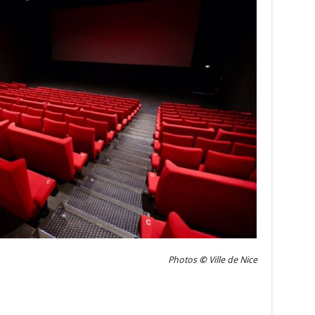
Photos
©
Ville de Nice
er