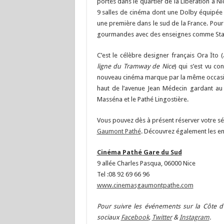
portes dans le quartier de la Libération à Nic
9 salles de cinéma dont une Dolby équipée 
une première dans le sud de la France. Pou
gourmandes avec des enseignes comme Star
C’est le célèbre designer français Ora Ïto (
ligne du Tramway de Nice
) qui s’est vu co
nouveau cinéma marque par la même occasion
haut de l’avenue Jean Médecin gardant a
Masséna et le Pathé Lingostière.
Vous pouvez dès à présent réserver votre sé
Gaumont Pathé
. Découvrez également les e
Cinéma Pathé Gare du Sud
9 allée Charles Pasqua, 06000 Nice
Tel :08 92 69 66 96
www.cinemasgaumontpathe.com
Pour suivre les événements sur la Côte d’
sociaux
Facebook
,
Twitter
&
Instagram
.