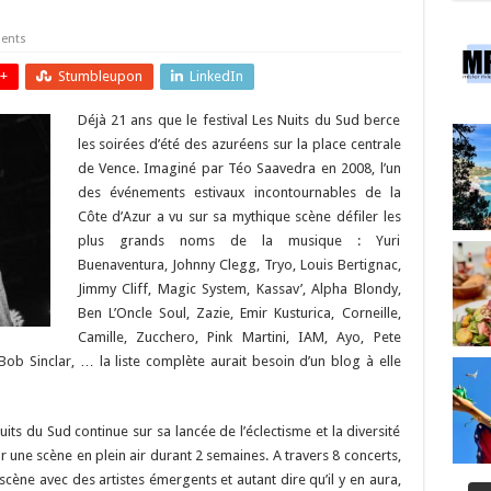
ents
+
Stumbleupon
LinkedIn
Déjà 21 ans que le festival Les Nuits du Sud berce
les soirées d’été des azuréens sur la place centrale
de Vence. Imaginé par Téo Saavedra en 2008, l’un
des événements estivaux incontournables de la
Côte d’Azur a vu sur sa mythique scène défiler les
plus grands noms de la musique : Yuri
Buenaventura, Johnny Clegg, Tryo, Louis Bertignac,
Jimmy Cliff, Magic System, Kassav’, Alpha Blondy,
Ben L’Oncle Soul, Zazie, Emir Kusturica, Corneille,
Camille, Zucchero, Pink Martini, IAM, Ayo, Pete
b Sinclar, … la liste complète aurait besoin d’un blog à elle
Nuits du Sud continue sur sa lancée de l’éclectisme et la diversité
r une scène en plein air durant 2 semaines. A travers 8 concerts,
cène avec des artistes émergents et autant dire qu’il y en aura,