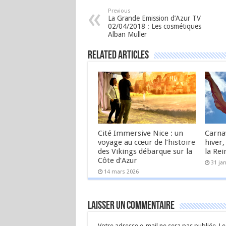
Previous
La Grande Emission d’Azur TV
02/04/2018 : Les cosmétiques
Alban Muller
Related Articles
Cité Immersive Nice : un
Carnav
voyage au cœur de l’histoire
hiver,
des Vikings débarque sur la
la Rei
Côte d’Azur
31 ja
14 mars 2026
Laisser un commentaire
Votre adresse e-mail ne sera pas publiée.
Le