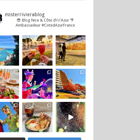
misterrivierablog
😎 Blog Nice & Côte d\\\'Azur 🌴
Ambassadeur #CotedAzurFrance