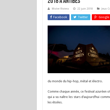
2018 à Antibes
Mister Riviera
22 juin 2018
Jeux C
Facebook
Twitter
Google 
du monde du hip-hop, métal et électro.
Comme chaque année, ce festival azuréen offr
qui a vu naître les stars d’aujourd’hui comm
les étoiles.