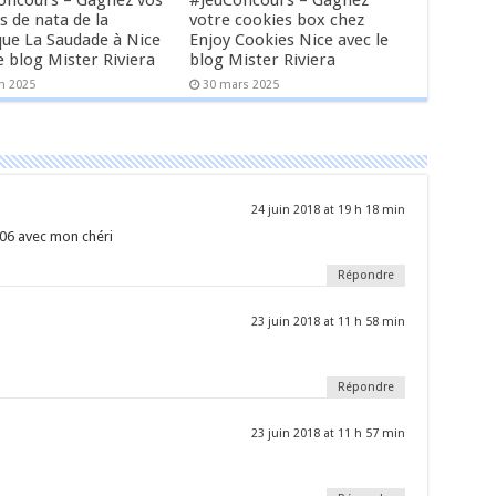
oncours – Gagnez vos
#JeuConcours – Gagnez
s de nata de la
votre cookies box chez
que La Saudade à Nice
Enjoy Cookies Nice avec le
e blog Mister Riviera
blog Mister Riviera
in 2025
30 mars 2025
24 juin 2018 at 19 h 18 min
/06 avec mon chéri
Répondre
23 juin 2018 at 11 h 58 min
Répondre
23 juin 2018 at 11 h 57 min