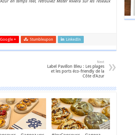
Azur en temps réel, retrouvez Mister Riviera sur les réseaux
er
Google +
Stumbleupon
LinkedIn
Next
Label Pavillon Bleu : Les plages
et les ports éco-friendly de la
Côte d’Azur