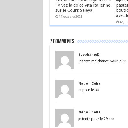
Restaurant Casa Leya à Nice
#JeuC
: Vivez la dolce vita italienne
pastei
sur le Cours Saleya
bouti
avec l
17 octobre 2025
12 ju
7 comments
StephanieD
Je tente ma chance pour le 28
Napoli Célia
et pour le 30
Napoli Célia
je tente pour le 29 juin