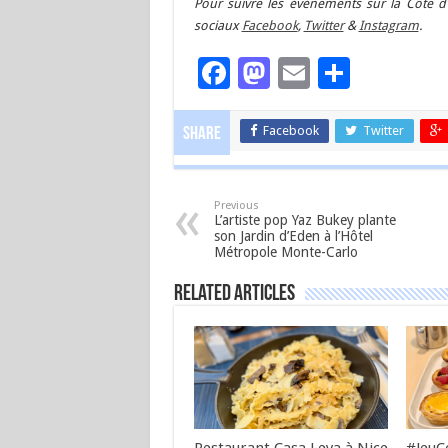
Pour suivre les événements sur la Côte d’
sociaux
Facebook
,
Twitter
&
Instagram
.
Facebook
Mastodon
Email
Partag
Facebook
Twitter
Share
Previous
L’artiste pop Yaz Bukey plante
son Jardin d’Eden à l’Hôtel
Métropole Monte-Carlo
Related Articles