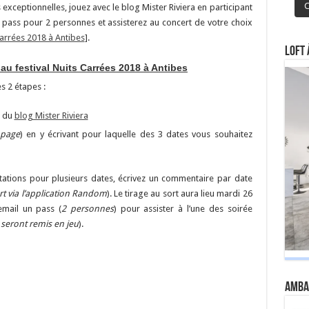
C
s exceptionnelles, jouez avec le blog Mister Riviera en participant
e pass pour 2 personnes et assisterez au concert de votre choix
Carrées 2018 à Antibes
].
Loft 
au festival Nuits Carrées 2018 à Antibes
es 2 étapes :
e du
blog Mister Riviera
 page
) en y écrivant pour laquelle des 3 dates vous souhaitez
itations pour plusieurs dates, écrivez un commentaire par date
rt via l’application Random
). Le tirage au sort aura lieu mardi 26
email un pass (
2 personnes
) pour assister à l’une des soirée
 seront remis en jeu
).
Amba