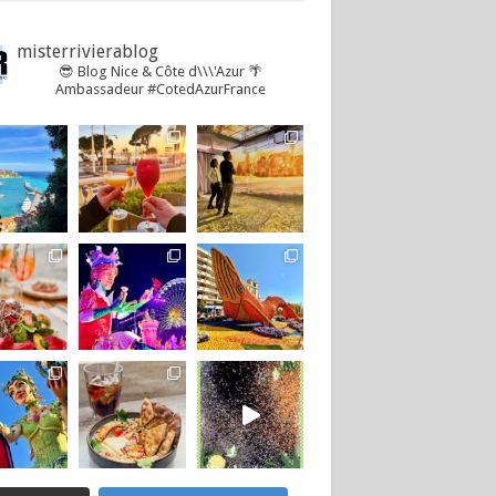
misterrivierablog
😎 Blog Nice & Côte d\\\'Azur 🌴
Ambassadeur #CotedAzurFrance