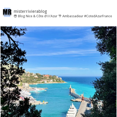
misterrivierablog
😎 Blog Nice & Côte d\\\'Azur 🌴 Ambassadeur #CotedAzurFrance