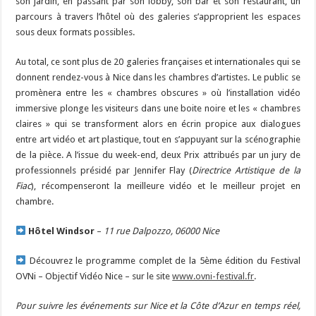
son jardin, en passant par son lobby, son bar et son restaurant, un
parcours à travers l’hôtel où des galeries s’approprient les espaces
sous deux formats possibles.
Au total, ce sont plus de 20 galeries françaises et internationales qui se
donnent rendez-vous à Nice dans les chambres d’artistes. Le public se
promènera entre les « chambres obscures » où l’installation vidéo
immersive plonge les visiteurs dans une boite noire et les « chambres
claires » qui se transforment alors en écrin propice aux dialogues
entre art vidéo et art plastique, tout en s’appuyant sur la scénographie
de la pièce. A l’issue du week-end, deux Prix attribués par un jury de
professionnels présidé par Jennifer Flay (
Directrice Artistique de la
Fiac
), récompenseront la meilleure vidéo et le meilleur projet en
chambre.
Hôtel Windsor
–
11 rue Dalpozzo, 06000 Nice
Découvrez le programme complet de la 5ème édition du Festival
OVNi – Objectif Vidéo Nice – sur le site
www.ovni-festival.fr
.
Pour suivre les événements sur Nice et la Côte d’Azur en temps réel,