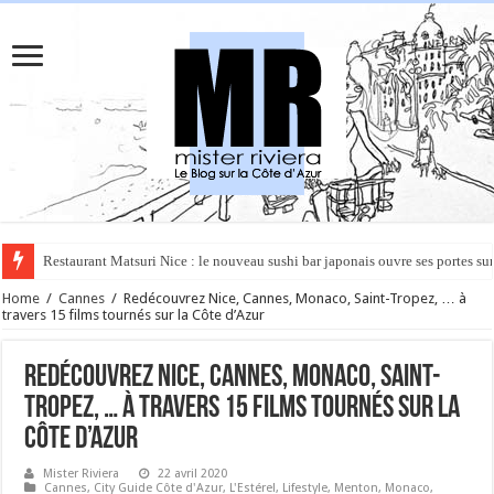
Rüya à Cannes : le restaurant éphémère de l’Hôtel Carlton pour un voyage 
Home
/
Cannes
/
Redécouvrez Nice, Cannes, Monaco, Saint-Tropez, … à
travers 15 films tournés sur la Côte d’Azur
Redécouvrez Nice, Cannes, Monaco, Saint-
Tropez, … à travers 15 films tournés sur la
Côte d’Azur
Mister Riviera
22 avril 2020
Cannes
,
City Guide Côte d'Azur
,
L'Estérel
,
Lifestyle
,
Menton
,
Monaco
,