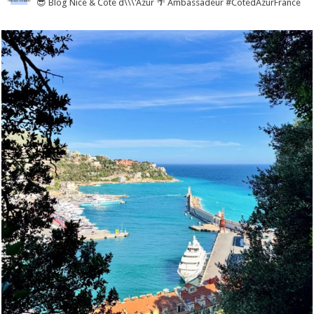
😎 Blog Nice & Côte d\\\'Azur 🌴 Ambassadeur #CotedAzurFrance