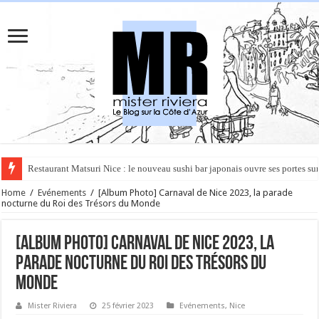
Rüya à Cannes : le restaurant éphémère de l’Hôtel Carlton pour un voyage 
Home
/
Evénements
/
[Album Photo] Carnaval de Nice 2023, la parade
nocturne du Roi des Trésors du Monde
[Album Photo] Carnaval de Nice 2023, la
parade nocturne du Roi des Trésors du
Monde
Mister Riviera
25 février 2023
Evénements
,
Nice