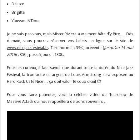
Deluxe
Brigitte
Youssou N’Dour
Je ne sais pas vous, mais Mister Riviera a vraiment hâte d’y être … Dès
demain, vous pourrez réserver vos billets en ligne sur le site de
www.nicejazzfestival.fr
. Tarif normal : 39€ ; prévente (
jusqu’au 15 mai
2016
) : 35€ ; pass 5 jours : 130€.
Pour les curieux, il faut savoir que durant toute la durée du Nice Jazz
Festival, la trompette en argent de Louis Armstrong sera exposée au
Hard Rock Café Nice … ça doit valoir le coup d’œil 😉
Pour vous faire patienter, voici la célèbre vidéo de Teardrop de
Massive Attack qui nous rappellera de bons souvenirs …