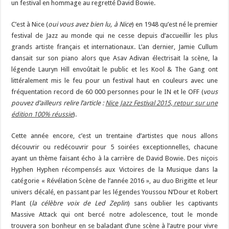
un festival en hommage au regretté David Bowie.
C’est à Nice (
oui vous avez bien lu, à Nice
) en 1948 qu’est né le premier
festival de Jazz au monde qui ne cesse depuis d’accueillir les plus
grands artiste français et internationaux. L’an dernier, Jamie Cullum
dansait sur son piano alors que Asav Adivan électrisait la scène, la
légende Lauryn Hill envoûtait le public et les Kool & The Gang ont
littéralement mis le feu pour un festival haut en couleurs avec une
fréquentation record de 60 000 personnes pour le IN et le OFF (
vous
pouvez d’ailleurs relire l’article :
Nice Jazz Festival 2015, retour sur une
édition 100% réussie
).
Cette année encore, c’est un trentaine d’artistes que nous allons
découvrir ou redécouvrir pour 5 soirées exceptionnelles, chacune
ayant un thème faisant écho à la carrière de David Bowie. Des niçois
Hyphen Hyphen récompensés aux Victoires de la Musique dans la
catégorie « Révélation Scène de l’année 2016 », au duo Brigitte et leur
univers décalé, en passant par les légendes Youssou N’Dour et Robert
Plant (
la célèbre voix de Led Zeplin
) sans oublier les captivants
Massive Attack qui ont bercé notre adolescence, tout le monde
trouvera son bonheur en se baladant d’une scène à l’autre pour vivre