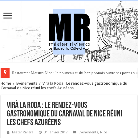
Rüya à Cannes : le restaurant éphémère de l’Hôtel Carlton pour un voyage 
Home
/
Evénements
/
Virà la Roda : Le rendez-vous gastronomique du
Carnaval de Nice réuni les chefs Azuréens
Virà la Roda : Le rendez-vous
gastronomique du Carnaval de Nice réuni
les chefs Azuréens
Mister Riviera
31 janvier 2017
Evénements
,
Nice