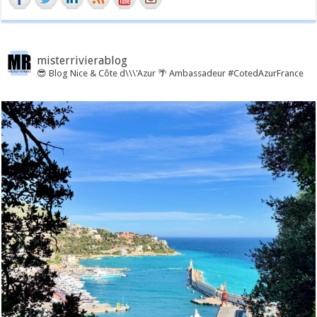
misterrivierablog
😎 Blog Nice & Côte d\\\'Azur 🌴 Ambassadeur #CotedAzurFrance