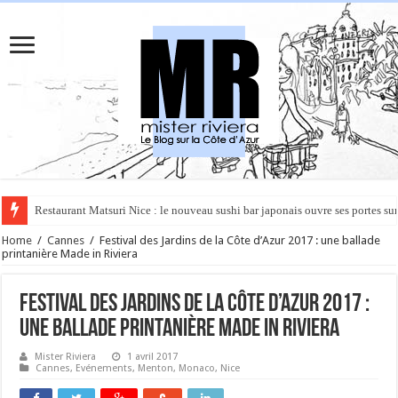
Rüya à Cannes : le restaurant éphémère de l’Hôtel Carlton pour un voyage 
Home
/
Cannes
/
Festival des Jardins de la Côte d’Azur 2017 : une ballade
printanière Made in Riviera
Festival des Jardins de la Côte d’Azur 2017 :
une ballade printanière Made in Riviera
Mister Riviera
1 avril 2017
Cannes
,
Evénements
,
Menton
,
Monaco
,
Nice