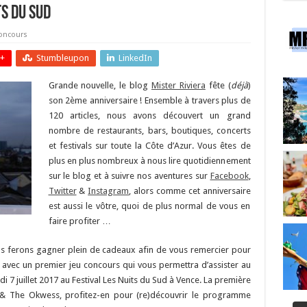
ts du Sud
oncours
+
Stumbleupon
LinkedIn
Grande nouvelle, le blog
Mister Riviera
fête (
déjà
)
son 2ème anniversaire ! Ensemble à travers plus de
120 articles, nous avons découvert un grand
nombre de restaurants, bars, boutiques, concerts
et festivals sur toute la Côte d’Azur. Vous êtes de
plus en plus nombreux à nous lire quotidiennement
sur le blog et à suivre nos aventures sur
Facebook
,
Twitter
&
Instagram
, alors comme cet anniversaire
est aussi le vôtre, quoi de plus normal de vous en
faire profiter …
ous ferons gagner plein de cadeaux afin de vous remercier pour
avec un premier jeu concours qui vous permettra d’assister au
i 7 juillet 2017 au Festival Les Nuits du Sud à Vence. La première
r & The Okwess, profitez-en pour (re)découvrir le programme