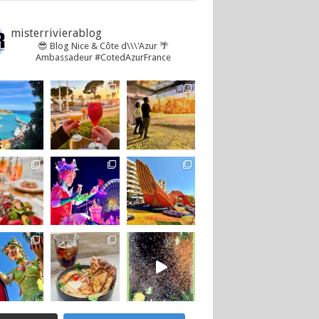
misterrivierablog
😎 Blog Nice & Côte d\\\'Azur 🌴
Ambassadeur #CotedAzurFrance