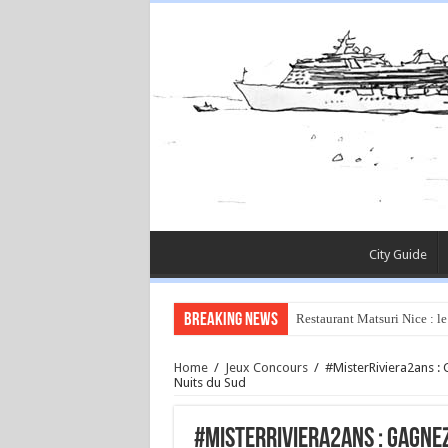
City Guide
Breaking News
Restaurant Matsuri Nice : le
Home
/
Jeux Concours
/
#MisterRiviera2ans : 
Nuits du Sud
#MisterRiviera2ans : Gagnez