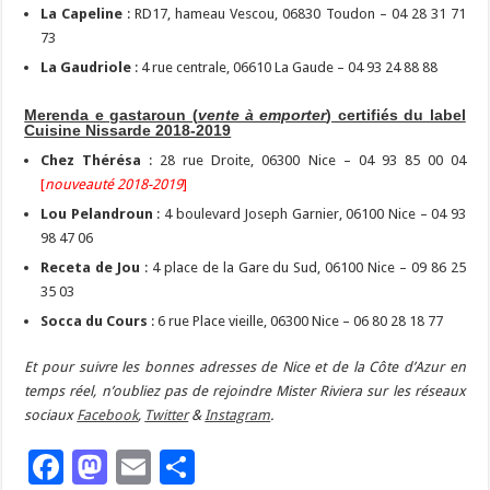
La Capeline
: RD17, hameau Vescou, 06830 Toudon – 04 28 31 71
73
La Gaudriole
: 4 rue centrale, 06610 La Gaude – 04 93 24 88 88
Merenda e gastaroun (
vente à emporter
) certifiés du label
Cuisine Nissarde 2018-2019
Chez Thérésa
: 28 rue Droite, 06300 Nice – 04 93 85 00 04
[
nouveauté 2018-2019
]
Lou Pelandroun
: 4 boulevard Joseph Garnier, 06100 Nice – 04 93
98 47 06
Receta de Jou
: 4 place de la Gare du Sud, 06100 Nice – 09 86 25
35 03
Socca du Cours
: 6 rue Place vieille, 06300 Nice – 06 80 28 18 77
Et pour suivre les bonnes adresses de Nice et de la Côte d’Azur en
temps réel, n’oubliez pas de rejoindre Mister Riviera sur les réseaux
sociaux
Facebook
,
Twitter
&
Instagram
.
Facebook
Mastodon
Email
Partager