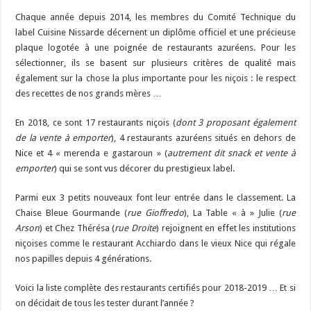
Chaque année depuis 2014, les membres du Comité Technique du
label Cuisine Nissarde décernent un diplôme officiel et une précieuse
plaque logotée à une poignée de restaurants azuréens. Pour les
sélectionner, ils se basent sur plusieurs critères de qualité mais
également sur la chose la plus importante pour les niçois : le respect
des recettes de nos grands mères …
En 2018, ce sont 17 restaurants niçois (
dont 3 proposant également
de la vente à emporter
), 4 restaurants azuréens situés en dehors de
Nice et 4 « merenda e gastaroun » (
autrement dit snack et vente à
emporter
) qui se sont vus décorer du prestigieux label.
Parmi eux 3 petits nouveaux font leur entrée dans le classement. La
Chaise Bleue Gourmande (
rue Gioffredo
), La Table « à » Julie (
rue
Arson
) et Chez Thérésa (
rue Droite
) rejoignent en effet les institutions
niçoises comme le restaurant Acchiardo dans le vieux Nice qui régale
nos papilles depuis 4 générations.
Voici la liste complète des restaurants certifiés pour 2018-2019 … Et si
on décidait de tous les tester durant l’année ?