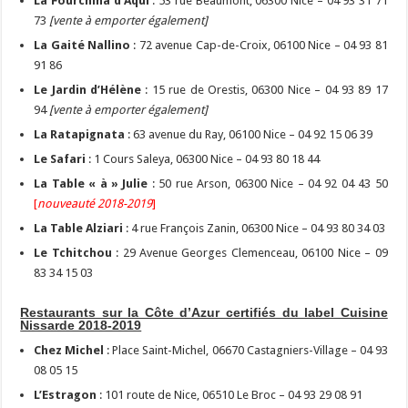
La Fourchina d’Aqui
: 53 rue Beaumont, 06300 Nice – 04 93 31 71
73
[vente à emporter également]
La Gaité Nallino
: 72 avenue Cap-de-Croix, 06100 Nice – 04 93 81
91 86
Le Jardin d’Hélène
: 15 rue de Orestis, 06300 Nice – 04 93 89 17
94
[vente à emporter également]
La Ratapignata
: 63 avenue du Ray, 06100 Nice – 04 92 15 06 39
Le Safari
: 1 Cours Saleya, 06300 Nice – 04 93 80 18 44
La Table « à » Julie
: 50 rue Arson, 06300 Nice – 04 92 04 43 50
[
nouveauté 2018-2019
]
La Table Alziari
: 4 rue François Zanin, 06300 Nice – 04 93 80 34 03
Le Tchitchou
: 29 Avenue Georges Clemenceau, 06100 Nice – 09
83 34 15 03
Restaurants sur la Côte d’Azur certifiés du label Cuisine
Nissarde 2018-2019
Chez Michel
: Place Saint-Michel, 06670 Castagniers-Village – 04 93
08 05 15
L’Estragon
: 101 route de Nice, 06510 Le Broc – 04 93 29 08 91