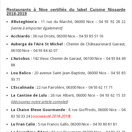
Restaurants à Nice certifiés du label Cuisine Nissarde
2018-2019
A’Buteghinn’a
: 11 rue du Marché, 06000 Nice – 04 93 92 28 22
[vente à emporter également]
Acchiardo
: 38 rue Droite, 06300 Nice – 04 93 85 51 16
Auberge de l’Aire St Michel
: Chemin de Châteaurenard Gairaut,
06100 Nice – 04 93 84 42 07
L’Autobus
: 142 Vieux Chemin de Gairaut, 06100 Nice – 04 93 84 49
88
Lou Balico
: 20 avenue Saint-Jean-Baptiste, 06000 Nice – 04 93 85
93 71
L’Escalinada
: 22 rue Pairolière, 06300 Nice – 04 93 62 11 71
La Cantine de Lulu
: 26 rue Alberti, 06000 Nice – 04 93 62 15 33
[
découvrez notre article complet
]
La Chaise Bleue Gourmande
: 8 rue Gioffredo, 06000 Nice – 04
83 50 33 24
[
nouveauté 2018-2019
]
Lu Fran Calin
: 5 rue Francis Gallo, 06300 Nice – 04 93 80 81 81