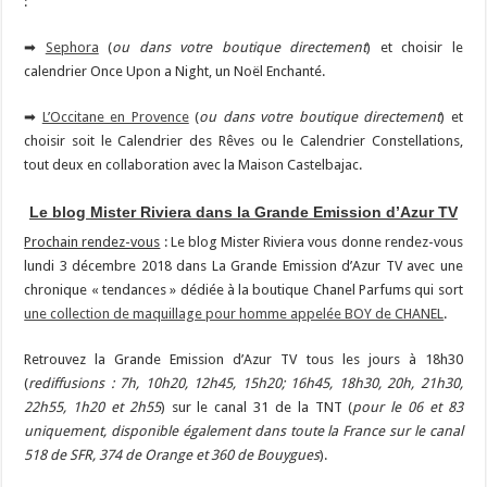
:
➡
Sephora
(
ou dans votre boutique directement
) et choisir le
calendrier Once Upon a Night, un Noël Enchanté.
➡
L’Occitane en Provence
(
ou dans votre boutique directement
) et
choisir soit le Calendrier des Rêves ou le Calendrier Constellations,
tout deux en collaboration avec la Maison Castelbajac.
Le blog Mister Riviera dans la Grande Emission d’Azur TV
Prochain rendez-vous
: Le blog Mister Riviera vous donne rendez-vous
lundi 3 décembre 2018 dans La Grande Emission d’Azur TV avec une
chronique « tendances » dédiée à la boutique Chanel Parfums qui sort
une collection de maquillage pour homme appelée BOY de CHANEL
.
Retrouvez la Grande Emission d’Azur TV tous les jours à 18h30
(
rediffusions : 7h, 10h20, 12h45, 15h20; 16h45, 18h30, 20h, 21h30,
22h55, 1h20 et 2h55
) sur le canal 31 de la TNT (
pour le 06 et 83
uniquement, disponible également dans toute la France sur le canal
518 de SFR, 374 de Orange et 360 de Bouygues
).