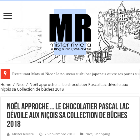
Rüya à Cannes : le restaurant éphémère de l’Hôtel Carlton pour un voyage 
Home
/
Nice
/
Noël approche … Le chocolatier Pascal Lac dévoile aux
niçois sa Collection de bûches 2018
Noël approche … Le chocolatier Pascal Lac
dévoile aux niçois sa Collection de bûches
2018
Mister Riviera
25 novembre 2018
Nice
,
Shopping