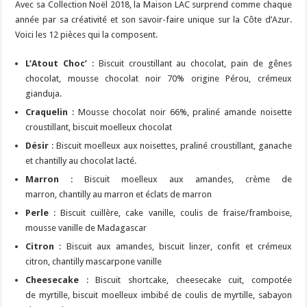
Avec sa Collection Noël 2018, la Maison LAC surprend comme chaque
année par sa créativité et son savoir-faire unique sur la Côte d’Azur.
Voici les 12 pièces qui la composent.
L’Atout Choc’
: Biscuit croustillant au chocolat, pain de gênes
chocolat, mousse chocolat noir 70% origine Pérou, crémeux
gianduja.
Craquelin
: Mousse chocolat noir 66%, praliné amande noisette
croustillant, biscuit moelleux chocolat
Désir
: Biscuit moelleux aux noisettes, praliné croustillant, ganache
et chantilly au chocolat lacté.
Marron
: Biscuit moelleux aux amandes, crème de
marron, chantilly au marron et éclats de marron
Perle
: Biscuit cuillère, cake vanille, coulis de fraise/framboise,
mousse vanille de Madagascar
Citron
: Biscuit aux amandes, biscuit linzer, confit et crémeux
citron, chantilly mascarpone vanille
Cheesecake
: Biscuit shortcake, cheesecake cuit, compotée
de myrtille, biscuit moelleux imbibé de coulis de myrtille, sabayon