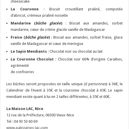
cheesecake
La Couronne
: Biscuit croustillant praliné, compotée
d’abricot, crémeux praliné noisette
Mandarine (
bûche glacée
)
: Biscuit aux amandes, sorbet
mandarine, cœur de crème glacée vanille de Madagascar
Fraise (
bûche glacée
)
: Biscuit aux amandes, sorbet fraise, glace
vanille de Madagascar et cœur de meringue
Le Sapin Mendiants
: Chocolat noir ou chocolat au lait
La Couronne Chocolat
: Chocolat noir 66% d’origine Caraïbes,
agrémenté
de confiseries
Les bûches seront proposées en taille unique (
6 personnes
) à 36€, le
Calendrier de l’Avent à 35€ et la couronne chocolat à 65€. Le sapin
mendiant existe quant à lui en 2 tailles différentes, à 35€ et 60€.
La Maison LAC, Nice
12 rue de la Préfecture, 06300 Vieux-Nice
Tel : 04 93 53 60 69
www.patisseries-lac.com