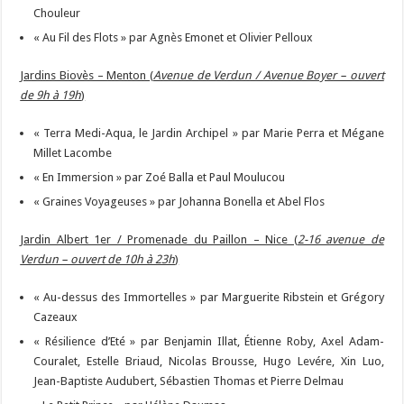
Chouleur
« Au Fil des Flots » par Agnès Emonet et Olivier Pelloux
Jardins Biovès – Menton (
Avenue de Verdun / Avenue Boyer – ouvert
de 9h à 19h
)
« Terra Medi-Aqua, le Jardin Archipel » par Marie Perra et Mégane
Millet Lacombe
« En Immersion » par Zoé Balla et Paul Moulucou
« Graines Voyageuses » par Johanna Bonella et Abel Flos
Jardin Albert 1er / Promenade du Paillon – Nice (
2-16 avenue de
Verdun – ouvert de 10h à 23h
)
« Au-dessus des Immortelles » par Marguerite Ribstein et Grégory
Cazeaux
« Résilience d’Eté » par Benjamin Illat, Étienne Roby, Axel Adam-
Couralet, Estelle Briaud, Nicolas Brousse, Hugo Levére, Xin Luo,
Jean-Baptiste Audubert, Sébastien Thomas et Pierre Delmau