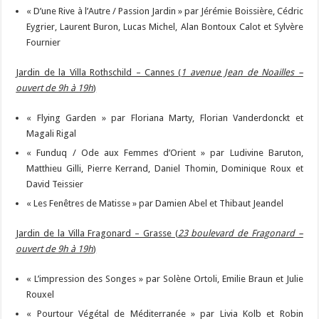
« D’une Rive à l’Autre / Passion Jardin » par Jérémie Boissière, Cédric
Eygrier, Laurent Buron, Lucas Michel, Alan Bontoux Calot et Sylvère
Fournier
Jardin de la Villa Rothschild – Cannes (
1 avenue Jean de Noailles –
ouvert de 9h à 19h
)
« Flying Garden » par Floriana Marty, Florian Vanderdonckt et
Magali Rigal
« Funduq / Ode aux Femmes d’Orient » par Ludivine Baruton,
Matthieu Gilli, Pierre Kerrand, Daniel Thomin, Dominique Roux et
David Teissier
« Les Fenêtres de Matisse » par Damien Abel et Thibaut Jeandel
Jardin de la Villa Fragonard – Grasse (
23 boulevard de Fragonard –
ouvert de 9h à 19h
)
« L’impression des Songes » par Solène Ortoli, Emilie Braun et Julie
Rouxel
« Pourtour Végétal de Méditerranée » par Livia Kolb et Robin