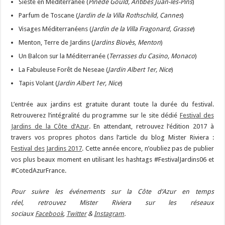
Sieste en Méditerranée (
Pinède Gould, Antibes Juan-les-Pins
)
Parfum de Toscane (
Jardin de la Villa Rothschild, Cannes
)
Visages Méditerranéens (
Jardin de la Villa Fragonard, Grasse
)
Menton, Terre de Jardins (
Jardins Biovès, Menton
)
Un Balcon sur la Méditerranée (
Terrasses du Casino, Monaco
)
La Fabuleuse Forêt de Neseae (
Jardin Albert 1er, Nice
)
Tapis Volant (
Jardin Albert 1er, Nice
)
L’entrée aux jardins est gratuite durant toute la durée du festival.
Retrouverez l’intégralité du programme sur le site dédié
Festival des
Jardins de la Côte d’Azur
. En attendant, retrouvez l’édition 2017 à
travers vos propres photos dans l’article du blog Mister Riviera :
Festival des Jardins 2017
. Cette année encore, n’oubliez pas de publier
vos plus beaux moment en utilisant les hashtags #FestivalJardins06 et
#CotedAzurFrance.
Pour suivre les événements sur la Côte d’Azur en temps
réel, retrouvez Mister Riviera sur les réseaux
sociaux
Facebook
,
Twitter
&
Instagram
.