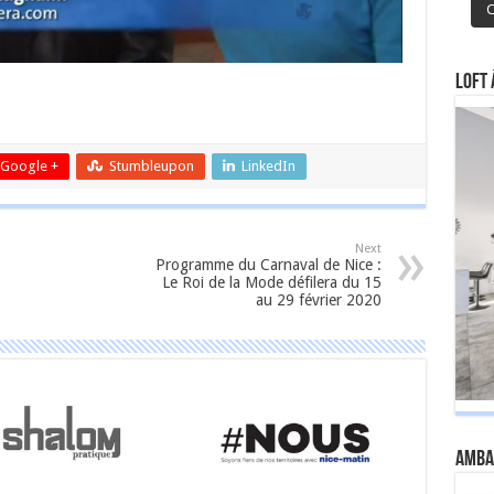
C
Loft 
er
Google +
Stumbleupon
LinkedIn
Next
Programme du Carnaval de Nice :
Le Roi de la Mode défilera du 15
au 29 février 2020
Amba