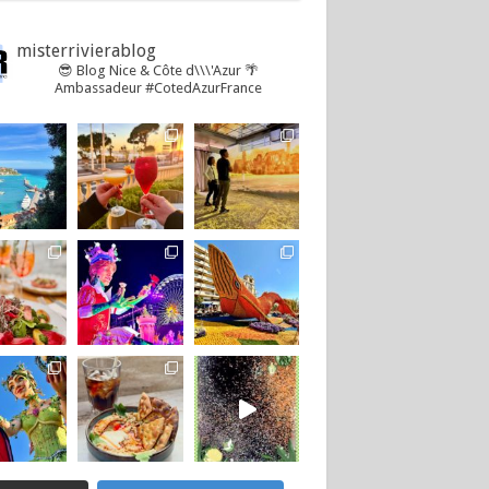
misterrivierablog
😎 Blog Nice & Côte d\\\'Azur 🌴
Ambassadeur #CotedAzurFrance