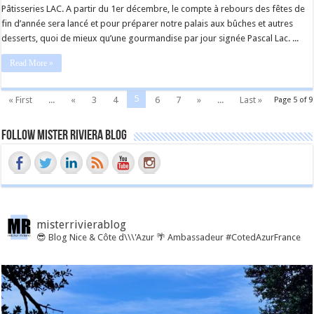
Pâtisseries LAC. A partir du 1er décembre, le compte à rebours des fêtes de
fin d’année sera lancé et pour préparer notre palais aux bûches et autres
desserts, quoi de mieux qu’une gourmandise par jour signée Pascal Lac. ...
Read More »
5
« First
...
«
3
4
6
7
»
...
Last »
Page 5 of 9
Follow Mister Riviera Blog
misterrivierablog
😎 Blog Nice & Côte d\\\'Azur 🌴 Ambassadeur #CotedAzurFrance