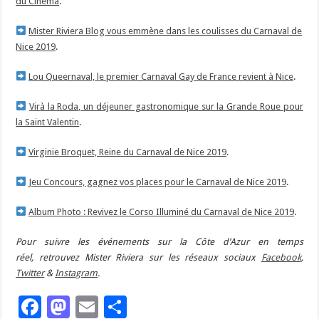
du Cinéma
.
Mister Riviera Blog vous emmène dans les coulisses du Carnaval de
Nice 2019
.
Lou Queernaval, le premier Carnaval Gay de France revient à Nice
.
Virà la Roda, un déjeuner gastronomique sur la Grande Roue pour
la Saint Valentin
.
Virginie Broquet, Reine du Carnaval de Nice 2019
.
Jeu Concours, gagnez vos places pour le Carnaval de Nice 2019
.
Album Photo : Revivez le Corso Illuminé du Carnaval de Nice 2019
.
Pour suivre les événements sur la Côte d’Azur en temps
réel, retrouvez Mister Riviera sur les réseaux sociaux
Facebook
,
Twitter
&
Instagram
.
Facebook
Mastodon
Email
Partager